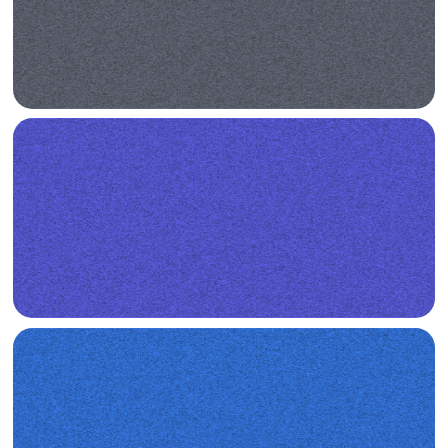
1000+
Perusahaan telah menggunakan socialchat
untuk layanan pelanggan.
392.687+
Percakapan Diproses setiap bulannya, untuk
memastikan keamanan.