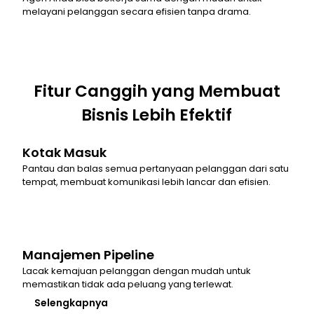
melayani pelanggan secara efisien tanpa drama.
Fitur Canggih yang Membuat
Bisnis Lebih Efektif
Kotak Masuk
Pantau dan balas semua pertanyaan pelanggan dari satu
tempat, membuat komunikasi lebih lancar dan efisien.
Selengkapnya
Manajemen Pipeline
Lacak kemajuan pelanggan dengan mudah untuk
memastikan tidak ada peluang yang terlewat.
Selengkapnya