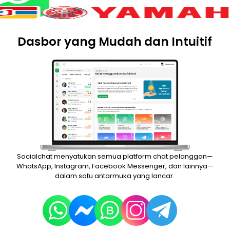
Dasbor yang Mudah dan Intuitif
Socialchat menyatukan semua platform chat pelanggan—
WhatsApp, Instagram, Facebook Messenger, dan lainnya—
dalam satu antarmuka yang lancar.