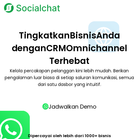
Tingkatkan
Bisnis
Anda
dengan
CRM
Omnichannel
Terhebat
Kelola percakapan pelanggan kini lebih mudah. Berikan
pengalaman luar biasa di setiap saluran komunikasi, semua
dari satu dasbor yang intuitif.
Coba Gratis Sekarang
Jadwalkan Demo
Dipercayai oleh lebih dari 1000+ bisnis