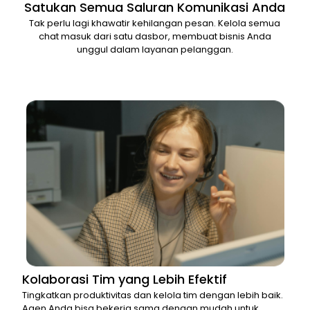
Satukan Semua Saluran Komunikasi Anda
Tak perlu lagi khawatir kehilangan pesan. Kelola semua
chat masuk dari satu dasbor, membuat bisnis Anda
unggul dalam layanan pelanggan.
Kolaborasi Tim yang Lebih Efektif
Tingkatkan produktivitas dan kelola tim dengan lebih baik.
Agen Anda bisa bekerja sama dengan mudah untuk