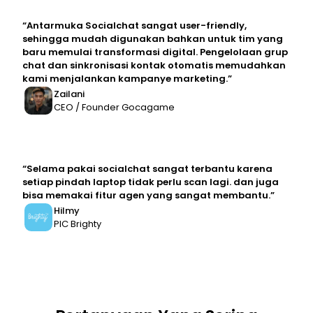
“Antarmuka Socialchat sangat user-friendly,
sehingga mudah digunakan bahkan untuk tim yang
baru memulai transformasi digital. Pengelolaan grup
chat dan sinkronisasi kontak otomatis memudahkan
kami menjalankan kampanye marketing.”
Zailani
CEO / Founder Gocagame
“Selama pakai socialchat sangat terbantu karena
setiap pindah laptop tidak perlu scan lagi. dan juga
bisa memakai fitur agen yang sangat membantu.”
Hilmy
PIC Brighty