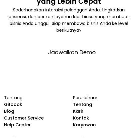
yang Lebih Cepat
Sederhanakan interaksi pelanggan Anda, tingkatkan
efisiensi, dan berikan layanan luar biasa yang membuat
bisnis Anda unggul. Siap membawa bisnis Anda ke level
berikutnya?
Coba Gratis Sekarang
Jadwalkan Demo
Tentang
Perusahaan
Gitbook
Tentang
Blog
Karir
Customer Service
Kontak
Help Center
Karyawan